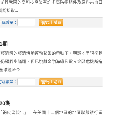
，尤其我國的高科技產業有許多高階零組件及原料來自日
採取...
訂購數量：
馬上購買
1期
新興經濟體的經濟活動蓬勃繁榮的帶動下，明顯地呈現復甦
成長仍顯腳步蹣跚，但已脫離金融海嘯及歐元金融危機所造
球經濟今...
訂購數量：
馬上購買
20期
發布「褐皮書報告」，在美國十二個地區的地區聯邦銀行當