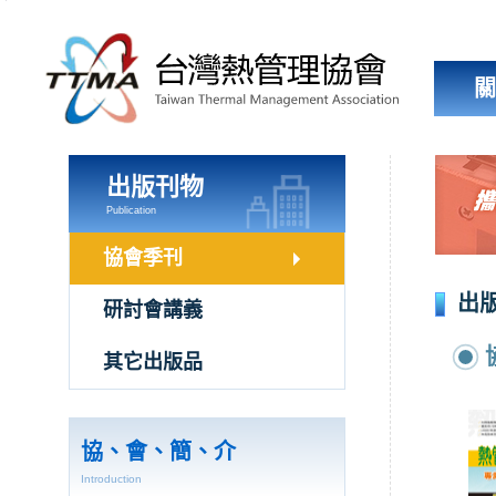
跳
到
主
要
內
容
區
塊
出版刊物
Publication
協會季刊
出
研討會講義
其它出版品
協、會、簡、介
Introduction