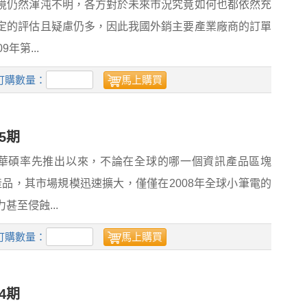
境仍然渾沌不明，各方對於未來市況究竟如何也都依然充
定的評估且疑慮仍多，因此我國外銷主要產業廠商的訂單
年第...
訂購數量：
馬上購買
5期
下半年由華碩率先推出以來，不論在全球的哪一個資訊產品區塊
品，其市場規模迅速擴大，僅僅在2008年全球小筆電的
至侵蝕...
訂購數量：
馬上購買
4期