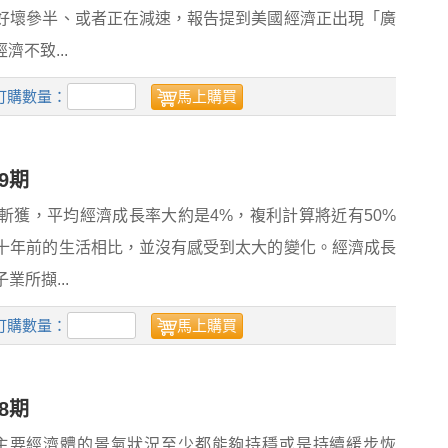
好壞參半、或者正在減速，報告提到美國經濟正出現「廣
濟不致...
訂購數量：
馬上購買
9期
斬獲，平均經濟成長率大約是4%，複利計算將近有50%
十年前的生活相比，並沒有感受到太大的變化。經濟成長
所擷...
訂購數量：
馬上購買
8期
球主要經濟體的景氣狀況至少都能夠持穩或是持續緩步恢