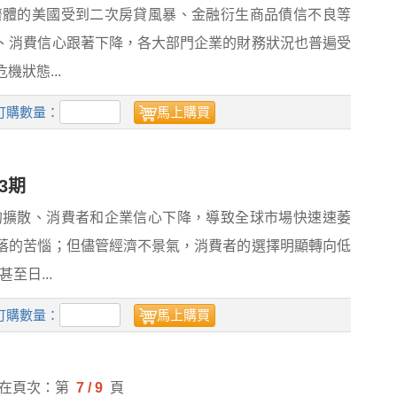
經濟體的美國受到二次房貸風暴、金融衍生商品債信不良等
、消費信心跟著下降，各大部門企業的財務狀況也普遍受
狀態...
訂購數量：
馬上購買
3期
機的擴散、消費者和企業信心下降，導致全球市場快速速萎
落的苦惱；但儘管經濟不景氣，消費者的選擇明顯轉向低
至日...
訂購數量：
馬上購買
在頁次：第
7 / 9
頁