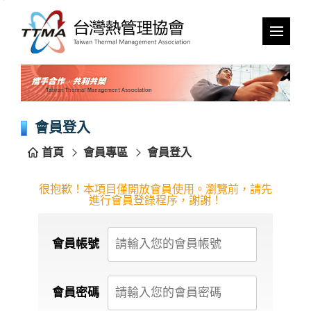
跳
到
主
要
內
容
區
塊
會員登入
首頁
會員專區
會員登入
很抱歉！本項目僅開放會員使用。瀏覽前，請先
進行會員登錄程序，謝謝！
會員帳號
會員密碼