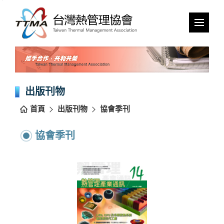
跳
到
主
要
內
容
區
塊
出版刊物
首頁
出版刊物
協會季刊
協會季刊