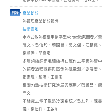
目錄
產業動態
熱管理產業動態報導
技術園地
水冷式散熱模組用扁平型Vortex微泵開發／黃
聰文、吳信毅、顏國智、吳文傑、江易儒、
楊順傑、簡嘉宏
多層燒結銅網毛細結構在運作之平板熱管中
的蒸發過程觀察與蒸發熱阻量測／劉展宏、
張家瑋、趙淇、王訓忠
相變均熱技術研究進展與應用／蔡孟昌、康
尚文
不結露之電子散熱冷凍系統／吳友烈、陳旻
儀、楊愷祥、王啟川