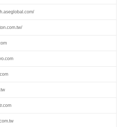
kh.aseglobal.com/
ton.com.tw/
.com
ovo.com
l.com
.tw
tr.com
.com.tw