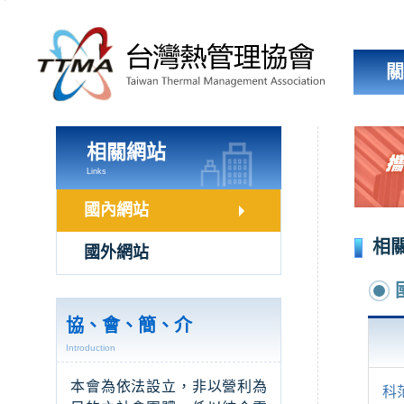
跳
到
主
要
內
容
區
塊
相關網站
Links
國內網站
相
國外網站
協、會、簡、介
Introduction
本會為依法設立，非以營利為
科