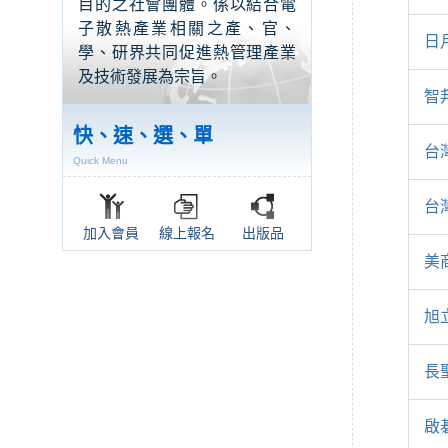
目的之社會團體。係以結合電
子散熱產業相關之產、官、
日
學、研界共同促進熱管理產業
及技術發展為宗旨。
智
快、速、選、單
台
Quick Menu
台
加入會員
線上報名
出版品
美
旭
長
啟