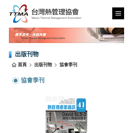
跳
到
主
要
內
容
區
塊
出版刊物
首頁
出版刊物
協會季刊
協會季刊