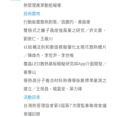
熱管理產業動態報導
技術園地
行動裝置散熱對策／翁震灼、黃振東
雙極式之離子風增強風量之研究／許文震、
劉敦仁、王啟川
以結構法則和數值模擬優化太陽花散熱鰭片
／陳煒杰、李哲尹、李世鳴
覆晶LED散熱基板模擬研究與App介面開發／
崔春山
導熱高分子複合材料熱傳導係數標準量測之
建立／王榮昌、楊嘉安、葉力瑋
活動訊息
台灣熱管理協會第3屆第7次理監事聯席會議
會議記錄