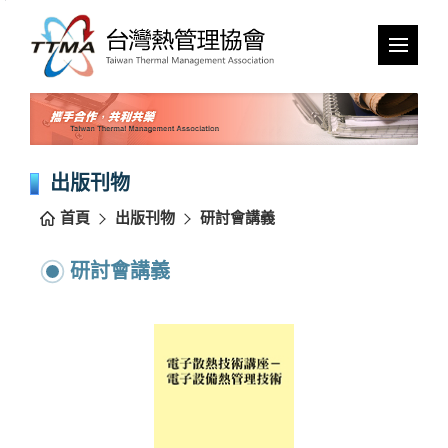
跳
到
主
要
內
容
區
塊
出版刊物
首頁
出版刊物
研討會講義
研討會講義