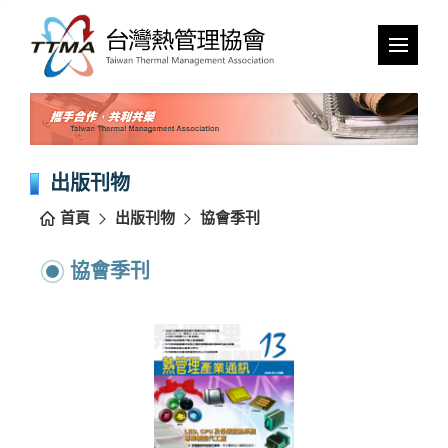
跳
到
主
要
內
容
區
塊
出版刊物
首頁
出版刊物
協會季刊
協會季刊