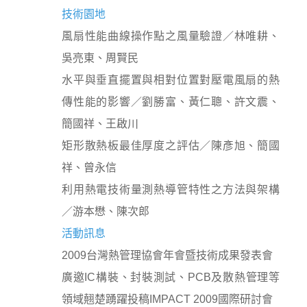
技術園地
風扇性能曲線操作點之風量驗證／林唯耕、
吳亮東、周賢民
水平與垂直擺置與相對位置對壓電風扇的熱
傳性能的影響／劉勝富、黃仁聰、許文震、
簡國祥、王啟川
矩形散熱板最佳厚度之評估／陳彥旭、簡國
祥、曾永信
利用熱電技術量測熱導管特性之方法與架構
／游本懋、陳次郎
活動訊息
2009台灣熱管理協會年會暨技術成果發表會
廣邀IC構裝、封裝測試、PCB及散熱管理等
領域翹楚踴躍投稿IMPACT 2009國際研討會