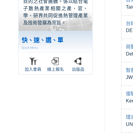
目的之社會團體。係以結合電
Tai
子散熱產業相關之產、官、
學、研界共同促進熱管理產業
及技術發展為宗旨。
台
DE
快、速、選、單
荷
Quick Menu
De
加入會員
線上報名
出版品
智
JW
俊
Ken
環
UN