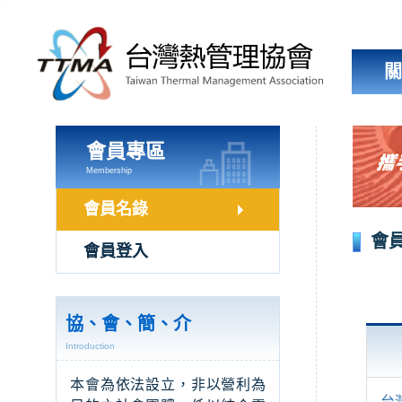
跳
到
主
要
內
容
區
塊
會員專區
Membership
會員名錄
會
會員登入
協、會、簡、介
Introduction
本會為依法設立，非以營利為
台