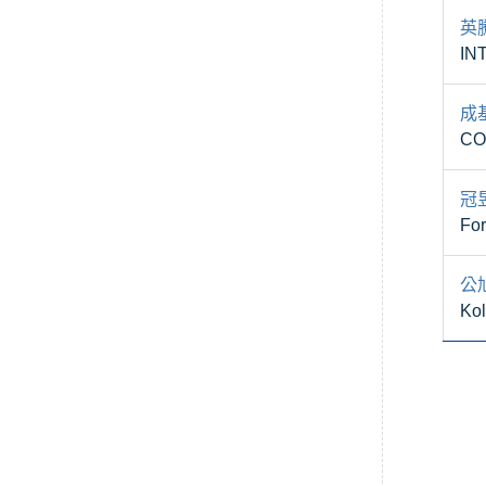
英
IN
成
CO
冠
For
公
Kol