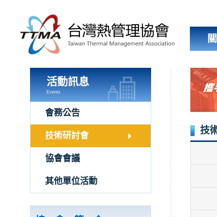
跳
到
主
要
內
容
區
塊
活動訊息
Events
會務公告
技
技術研討會
協會會議
其他單位活動