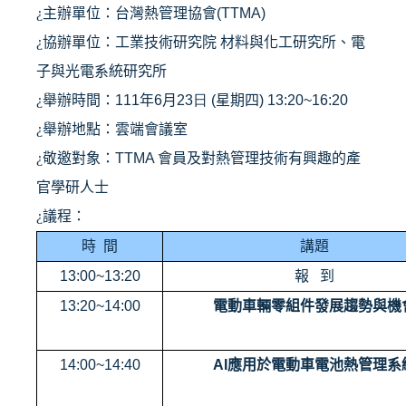
¿
主辦單位：台灣熱管理協會
(
TTMA)
¿
協辦單位：工業技術研究院 材料與化工研究所、電
子與光電系統研究所
¿
舉辦時間：
111
年
6
月
23日
(
星期四
) 13:20~16:20
¿
舉辦地點：雲端會議室
¿
敬邀對象：
TTMA
會員及對熱管理技術有興趣的產
官學研人士
¿
議程：
時
間
講題
13:00~13:20
報
到
13:20~14:00
電動車輛零組件發展趨勢與機
14:00~14:40
AI
應用於電動車電池熱管理系