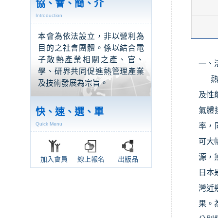
協、會、簡、介
Introduction
本會為依法設立，非以營利為
目的之社會團體。係以結合電
子散熱產業相關之產、官、
一、
學、研界共同促進熱管理產業
及技術發展為宗旨。
及性
氣體
快、速、選、單
Quick Menu
率，
可大
源，
加入會員
線上報名
出版品
日本
灣近
果。