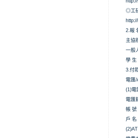
http:
◎
工
http:
2.
報 
主協
一般
學 
3.
付
電匯
(1)
電
電匯
帳 號
戶 
(2)A