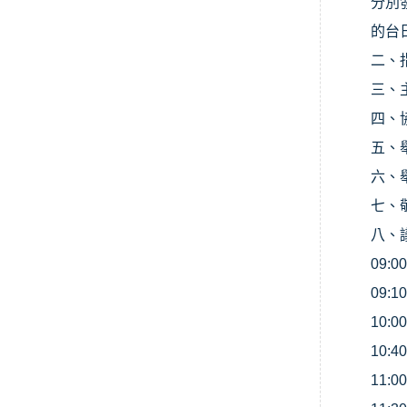
分別
的台
二、
三、
四、
五、
六、
七、
八、
09:0
09:1
10:0
10:40
11:0