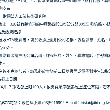
方式請選「
ATM
」，之後系統將會給您一組轉帳「銀行代號、轉
期支票
頭：財團法人工業技術研究院
地址：
310
新竹縣竹東鎮中興路四段
195
號
52
館
805
室 戴憶慈 小
名及繳費確認：
匯及
ATM
繳費者，請於收據上註明公司名稱、課程訊息、姓名、
名權益。
票繳費者請註明公司名稱、課程訊息、姓名、聯絡電話，掛號郵
收。
名後不克參加者，請務必於會議前二日以書面或電子郵件告知取
名截止日期：
年
4
月
17
日
(
名額上限
100
人，依繳費順序額滿為止
)
座位有限，恕
名確認電話：戴憶慈小姐 (03)5916995
E-mail
：
iristai@itri.org.tw