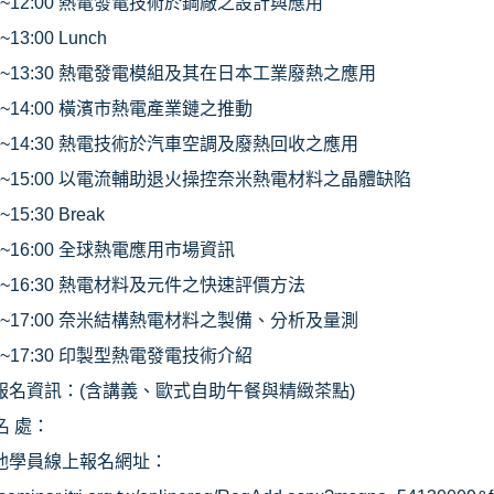
0~12:00
熱電發電技術於鋼廠之設計與應用
0~13:00 Lunch
0~13:30
熱電發電模組及其在日本工業廢熱之應用
0~14:00
橫濱市熱電產業鏈之推動
0~14:30
熱電技術於汽車空調及廢熱回收之應用
0~15:00
以電流輔助退火操控奈米熱電材料之晶體缺陷
~15:30 Break
0~16:00
全球熱電應用市場資訊
0~16:30
熱電材料及元件之快速評價方法
0~17:00
奈米結構熱電材料之製備、分析及量測
0~17:30
印製型熱電發電技術介紹
報名資訊：
(
含講義、歐式自助午餐與精緻茶點
)
名 處：
他學員線上報名網址：