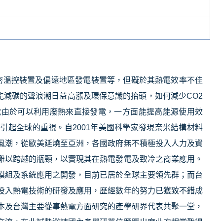
密溫控裝置及偏遠地區發電裝置等，但礙於其熱電效率不佳
能減碳的聲浪潮日益高漲及環保意識的抬頭，如何減少
CO2
電由於可以利用廢熱來直接發電，一方面能提高能源使用效
度引起全球的重視。自
2001
年美國科學家發現奈米結構材料
風潮，從歐美延燒至亞洲，各國政府無不積極投入人力及資
難以跨越的瓶頸，以實現其在熱電發電及致冷之商業應用。
模組及系統應用之開發，目前已居於全球主要領先群；而台
投入熱電技術的研發及應用，歷經數年的努力已獲致不錯成
本及台灣主要從事熱電方面研究的產學研界代表共聚一堂，