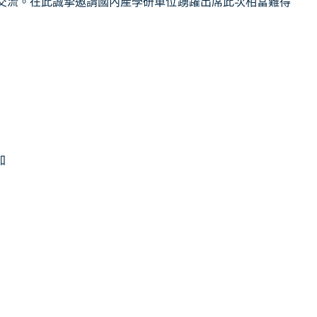
交流。在此誠摯邀請國內產學研單位踴躍出席此次相當難得
加