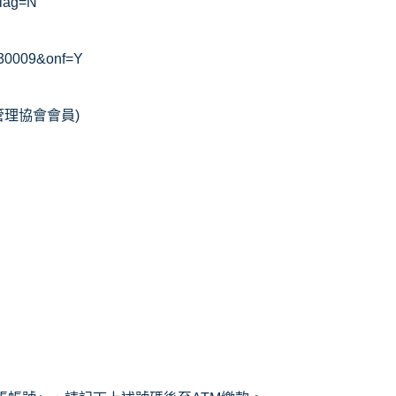
flag=N
4130009&onf=Y
管理協會會員
)