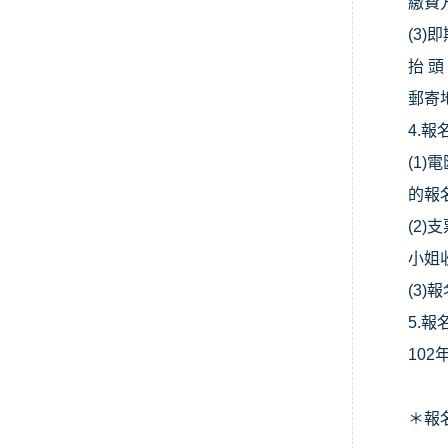
繳費
(3)
即
抬 
郵寄
4.
報
(1)
電
的報
(2)
支
小姐
(3)
報
5.
報
102
＊
報