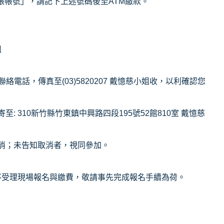
帳帳號」，請記下上述號碼後至
ATM
繳款。
姐
聯絡電話，傳真至
(03)5820207
戴憶慈小姐收，以利確認您
寄至
: 310
新竹縣竹東鎮中興路四段
195
號
52
館
810
室 戴憶慈
消；未告知取消者，視同參加。
不受理現場報名與繳費，敬請事先完成報名手續為荷。