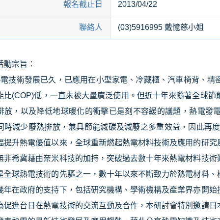
報名截止日
2013/04/22
聯絡人
(03)5916995 戴憶慈小姐
活動宗旨：
熱電技術發展已久，已應用在小型家電、冷藏櫃、汽車椅背、精
能比
(COP)
低，一直未被大量廣泛使用。但近十年來隨著全球節
排放，以及降低地球暖化的衝擊已是刻不容緩的議題，熱電發
同時減少廢熱排放，兼具節能減碳及減廢之多重效益，因此再
幅提升熱電優值以來，全球重新燃起熱電材料技術及應用的研究
無非希冀藉由奈米科技的加持，突破過去數十年來熱電材料技術
是全球熱電技術的先驅之一，數十年以來不斷致力於熱電材料、
幾年在政府的支持下，包括研究機構、學術機構及產業界亦開始
為促進台日在熱電技術的交流互動及合作，本研討會特別邀請日