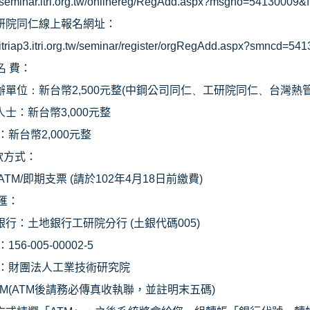
//seminar.itri.org.tw/onlinereg/RegAdd.aspx?msgno=54130009&
研院同仁線上報名網址：
//itriap3.itri.org.tw/seminar/register/orgRegAdd.aspx?smncd=5
名 費：
辦單位
：
新台幣
2,500
元整
(
中鋼公司同仁
、
工研院同仁
、
台灣熱
人士：新台幣
3,000
元整
生：新台幣
2,000
元整
款方式：
/ATM/
即期支票
(
請於
102
年
4
月
18
日前繳費
)
匯：
銀行：土地銀行工研院分行
(
土銀代碼
005)
：
156-005-00002-5
名：財團法人工業技術研究院
TM(ATM
後請務必傳真收執聯，並註明末五碼
)