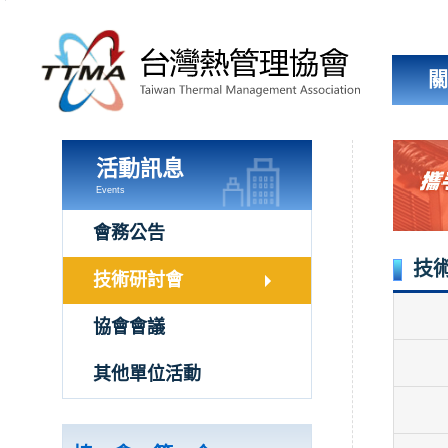
跳
到
主
要
內
容
區
塊
活動訊息
Events
會務公告
技
技術研討會
協會會議
其他單位活動