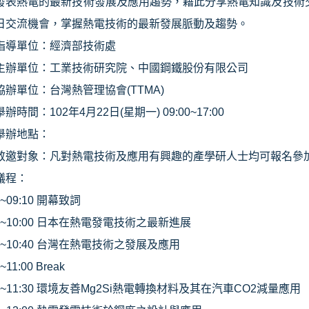
發表熱電的最新技術發展及應用趨勢，藉此分享熱電知識及技術
日交流機會，掌握熱電技術的最新發展脈動及趨勢。
指導單位：經濟部技術處
主辦單位：工業技術研究院、中國鋼鐵股份有限公司
協辦單位：台灣熱管理協會
(TTMA)
舉辦時間：
102
年
4
月
22
日
(
星期一
) 09:00~17:00
舉辦地點：
敬邀對象：凡對熱電技術及應用有興趣的產學研人士均可報名參
議程：
0~09:10
開幕致詞
0~10:00
日本在熱電發電技術之最新進展
0~10:40
台灣在熱電技術之發展及應用
~11:00 Break
0~11:30
環境友善
Mg2Si
熱電轉換材料及其在汽車
CO2
減量應用