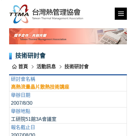
跳
到
主
要
內
容
區
塊
技術研討會
首頁
活動訊息
技術研討會
研討會名稱
高熱流量晶片散熱技術講座
舉辦日期
2007/8/30
舉辦地點
工研院51館3A會議室
報名截止日
2007/08/30