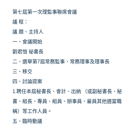
第七屆第一次理監事聯席會議
議 程：
議 題、主持人
一、會議開始
劉君愷 祕書長
二、選舉第7屆常務監事、常務理事及理事長
三、移交
四、討論提案
1.聘任本屆秘書長、會計、出納 （或副秘書長、秘
書、組長、專員、組員、辦事員、雇員其他適當職
稱）等工作人員。
五、臨時動議