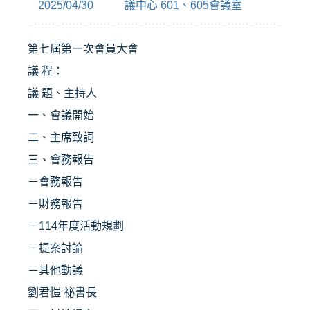
2025/04/30
議中心 601、605會議室
第七屆第一次會員大會
議 程：
議 題、主持人
一、會議開始
二、主席致詞
三、會務報告
－會務報告
－財務報告
－114年度活動規劃
－提案討論
－其他動議
劉君愷 祕書長