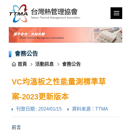
跳
到
主
要
內
容
區
塊
會務公告
首頁
活動訊息
會務公告
VC均溫板之性能量測標準草
案-2023更新版本
刊登日期 : 2024/01/15
資料來源：TTMA
前言