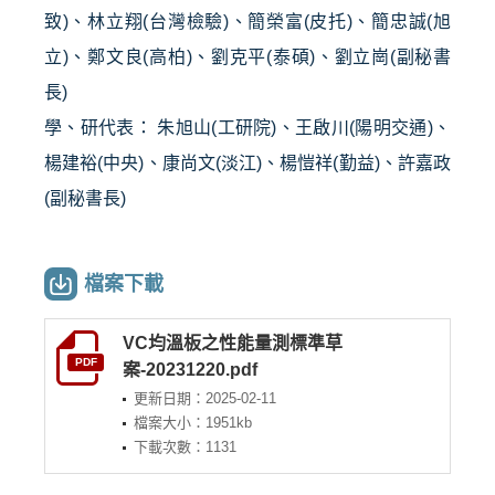
致
)
、林立翔
(
台灣檢驗
)
、簡榮富
(
皮托
)
、簡忠誠
(
旭
立
)
、鄭文良
(
高柏
)
、劉克平
(
泰碩
)
、劉立崗
(
副秘書
長
)
學、研代表： 朱旭山
(
工研院
)
、王啟川
(
陽明交通
)
、
楊建裕
(
中央
)
、康尚文
(
淡江
)
、楊愷祥
(
勤益
)
、許嘉政
(
副秘書長
)
檔案下載
VC均溫板之性能量測標準草
PDF
案-20231220.pdf
更新日期：2025-02-11
檔案大小：1951kb
下載次數：1131