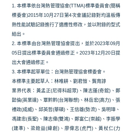
1.
本標準依台灣熱管理協會
(TTMA)
標準委員會
(
簡稱
標委會
)2015
年
10
月
27
日第
4
次會議記錄對均溫板傳
熱性能試驗記錄進行了適應性修改，並以附錄的型式
給出。
2.
本標準由台灣熱管理協會提出，並於
2023
年
09
月
05
日提出標準委員會通過修正。
2023
年
12
月
20
日提
出大會通過修正。
3.
本標準起草單位：台灣熱管理協會標委會。
本標準主要起草人：林唯耕、劉君愷、龔育諄
業界代表：黃孟正
(
尼得科超眾
)
、陳志蓬
(
奇鋐
)
、鄭
懿倫
(
英業達
)
、覃黔黔
(
台灣聯想
)
、林岳宏
(
高力
)
、張
禮政
(
成威
)
、邱英哲
(
華碩
)
、王信雄
(
勢流
)
、吳明璋、
馮建忠
(
長聖
)
、陳志偉
(
雙鴻
)
、鄭富仁
(
崇越
)
、李振學
(
建準
)
、梁銓益
(
緯創
)
、廖偉志
(
虎門
)
、黃杖仁
(
力