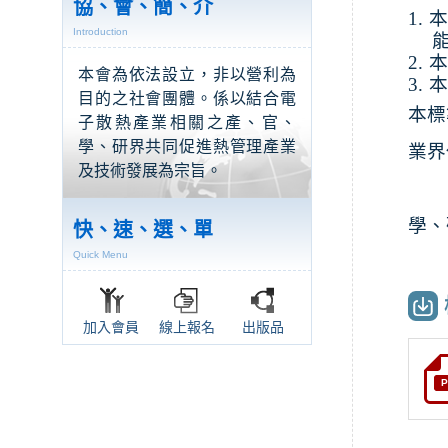
協、會、簡、介
1.
Introduction
2.
本
本會為依法設立，非以營利為
3.
本
目的之社會團體。係以結合電
本標
子散熱產業相關之產、官、
學、研界共同促進熱管理產業
業界
及技術發展為宗旨。
英
學、
快、速、選、單
Quick Menu
加入會員
線上報名
出版品
P