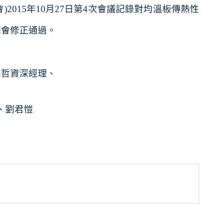
會
)2015
年
10
月
27
日第
4
次會議記錄對均溫板傳熱性
聽會修正通過
。
英哲資深經理、
、劉君愷