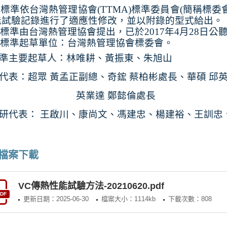
本標準依台灣熱管理協會
(TTMA)
標準委員會
(
簡稱標委
能試驗記錄進行了適應性修改，並以附錄的型式給出。
標準由台灣熱管理協會提出，已於
2017
年
4
月
28
日公
標準起草單位：台灣熱管理協會標委會。
準主要起草人：林唯耕、黃振東、朱旭山
代表：
超眾 黃孟正副總、奇鋐 蔡柏彬處長、華碩 邱
業達 鄭懿倫處長
研代表：
王啟川、康尚文、馮建忠、楊建裕、王訓忠
檔案下載
VC傳熱性能試驗方法-20210620.pdf
DF
更新日期：2025-06-30
檔案大小：1114kb
下載次數：808