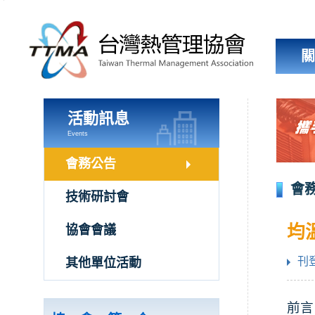
跳
到
主
要
內
容
區
塊
活動訊息
Events
會務公告
會
技術研討會
均
協會會議
刊登
其他單位活動
前言