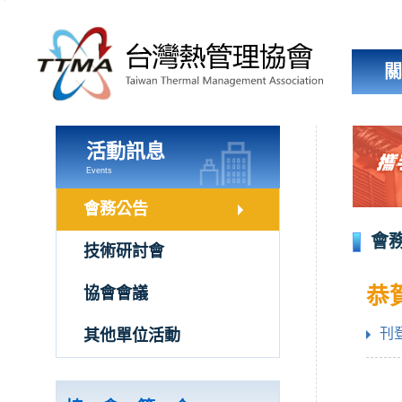
跳
到
主
要
內
容
區
塊
活動訊息
Events
會務公告
會
技術研討會
恭
協會會議
刊登
其他單位活動
台