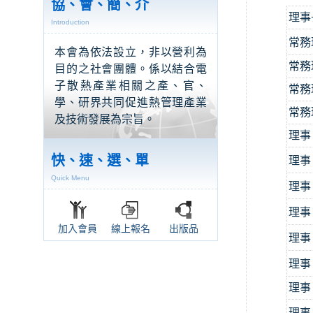
協、會、簡、介
理事
Introduction
常務
本會為依法設立，非以營利為
常務
目的之社會團體。係以結合電
子散熱產業相關之產、官、
常務
學、研界共同促進熱管理產業
常務
及技術發展為宗旨。
理事
快、速、選、單
理事
Quick Menu
理事
理事
加入會員
線上報名
出版品
理事
理事
理事
理事