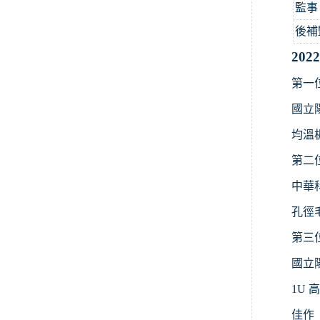
監事
後補
2022
第一
國立
均溫
第二
中華
孔徑
第三
國立
1U
高
佳作