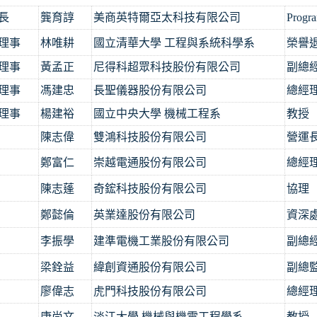
長
龔育諄
美商英特爾亞太科技有限公司
Progr
理事
林唯耕
國立清華大學 工程與系統科學系
榮譽
理事
黃孟正
尼得科超眾科技股份有限公司
副總
理事
馮建忠
長聖儀器股份有限公司
總經
理事
楊建裕
國立中央大學
機械工程系
教授
陳志偉
雙鴻科技股份有限公司
營運
鄭富仁
崇越電通股份有限公司
總經
陳志蓬
奇鋐科技股份有限公司
協理
鄭懿倫
英業達股份有限公司
資深
李振學
建準電機工業股份有限公司
副總
梁銓益
緯創資通股份有限公司
副總
廖偉志
虎門科技股份有限公司
總經
康尚文
淡江大學
機械與機電工程學系
教授