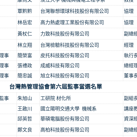
覃黔黔
台灣聯想環球科技股份有限公司
協理
林岳宏
高力熱處理工業股份有限公司
協理
黃杖仁
力致科技股份有限公司
副總
林立翔
台灣檢驗科技股份有限公司
經理
理事
簡榮富
皮托科技股份有限公司
執行
理事
張禮政
成威科技有限公司
總經
理事
簡忠誠
旭立科技股份有限公司
董事
灣熱管理協會第六屆監事當選名單
監事
朱旭山
工研院 材化所
副組
王啟川
國立陽明交通大學
機械系
講座
邱英哲
華碩電腦股份有限公司
資深
鄭文良
高柏科技股份有限公司
副總