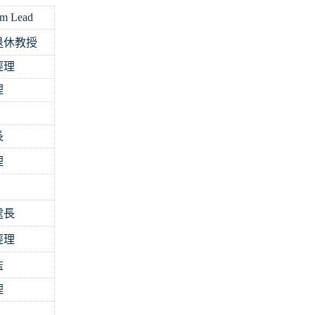
am Lead
退休教授
經理
理
長
理
處長
經理
監
理