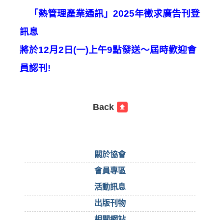
「熱管理產業通訊」
2025
年徵求廣告刊登
訊息
將於
12
月
2
日
(
一
)
上午
9
點發送～屆時歡迎會
員認刊
!
Back
關於協會
會員專區
活動訊息
出版刊物
相關網站