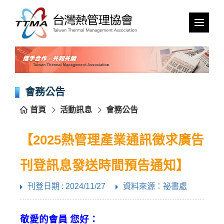
跳
到
主
要
內
容
區
塊
會務公告
首頁
活動訊息
會務公告
【2025熱管理產業通訊徵求廣告
刊登訊息發送時間預告通知】
刊登日期 : 2024/11/27
資料來源：祕書處
敬愛的會員 您好：