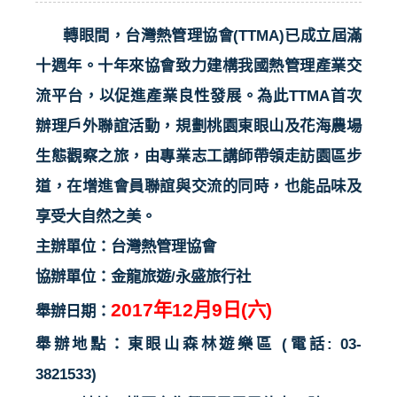
轉眼間，台灣熱管理協會
(TTMA)
已成立屆滿
十週年。十年來協會致力建構我國熱管理產業交
流平台，以促進產業良性發展。為此
TTMA
首次
辦理戶外聯誼活動，規劃桃園東眼山及花海農場
生態觀察之旅，由專業志工講師帶領走訪園區步
道，在增進會員聯誼與交流的同時，也能品味及
享受大自然之美。
主辦單位：台灣熱管理協會
協辦單位：金龍旅遊
/
永盛旅行社
2017
年
12
月
9
日
(
六
)
舉辦日期：
舉辦地點：東眼山森林遊樂區
(
電話
:
03-
3821533)