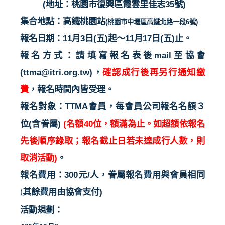
(
地址：
桃園市復興區霞雲里佳志
35
號
)
集合地點：高鐵桃園站
(
桃園市中壢區高鐵北路一段
6
號
)
報名日期：
11
月
3
日
(
五
)
起〜
11
月
17
日
(
五
)
止。
報名方式：請填寫報名表後
mail
至協會
(ttma@itri.org.tw)
，
確認成行後再另行通知繳
費
，報名時間內皆受理。
報名對象：
TTMA
會員，每會員公司報名名額３
位
(
含眷屬
)
(
名額
40
位，額滿為止。如超額
依報名
先後順序錄取；報名截止日若未達成行人數，則
取消活動
)
。
報名費用：
300
元
/
人，眷屬報名費用與會員相同
其餘費用由協會支付
)
(
活動規劃：