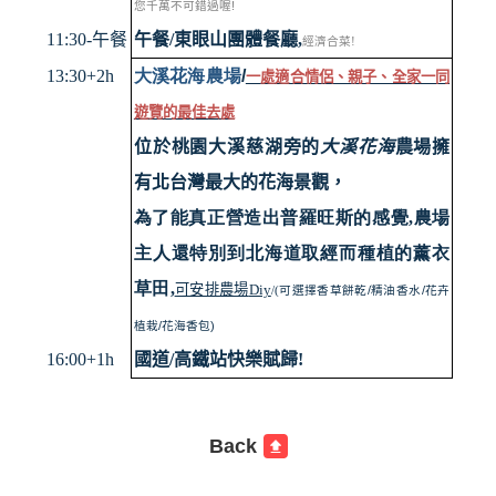
!
您千萬不可錯過喔
11:30-
午餐
午餐
/
東眼山團體餐廳
,
經濟合菜
!
13:30+2h
大溪花海農場
/
一
處適合情侶、親子、全家一同
遊覽的最佳去處
位於桃園大溪慈湖旁的
大溪花海
農場擁
有北台灣最大的花海景觀，
為了能真正營造出普羅旺斯的感覺
,
農場
主人還特別到北海道取經而種植的薰衣
草田
,
可安排
農場
Diy
/
/
/(
可選擇
香草餅乾
精油香水
花卉
/
)
植栽
花海香包
16:00+1h
國道
/
高鐵站快樂賦歸
!
Back