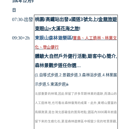
106
年
12
月
9
日
07:30-
出發
桃園
/
高鐵站
出發
à
國道
3
號北上
/
金龍旅遊
東眼山
+
大溪花海之旅
!
09:30+2h
東眼山森林遊樂區
/
賞鳥、人工造林、林業文
化、登山健行
體驗大自然戶外健行活動
,
遊客中心簡介
,
森林景觀步道任你選
…
(1.
自導式步道
,2.
景觀步道
,3.
森林浴步道
,4.
林業展
示步道
,5.
東滿步道
)
à
,
,
北部重要的林場
因此保留了許多早期林業的遺跡
而滿山的
,
,
人工造林地
也可看出森林復育的成果。此外
東眼山豐富的
,
;
3000
鳥類資源
是台灣北部最佳的賞鳥地點
園區內
萬年前遺
,
,
留下來的生痕化石
更是森林遊樂區中相當少見的地質景觀