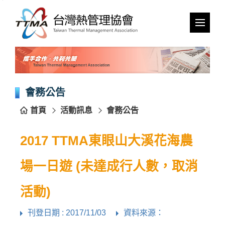
跳
到
主
要
內
容
區
塊
會務公告
首頁
活動訊息
會務公告
2017 TTMA東眼山大溪花海農
場一日遊 (未達成行人數，取消
活動)
刊登日期 : 2017/11/03
資料來源：