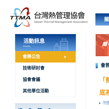
跳
到
主
要
內
容
區
塊
活動訊息
Events
會務公告
會
技術研討會
「
協會會議
其他單位活動
底
刊登