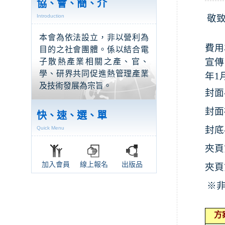
協、會、簡、介
Introduction
敬
本會為依法設立，非以營利為
費用
目的之社會團體。係以結合電
宣傳
子散熱產業相關之產、官、
學、研界共同促進熱管理產業
年
1
及技術發展為宗旨。
封面
封面
快、速、選、單
封底
Quick Menu
夾頁
加入會員
線上報名
出版品
夾頁
※
方