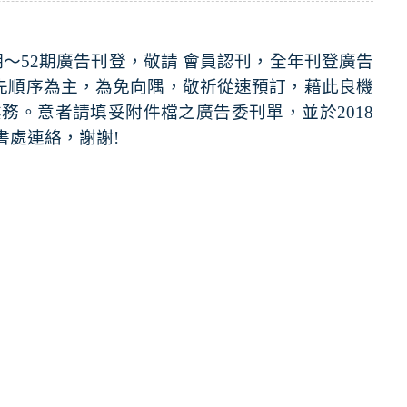
期
～52
期廣告刊登，敬請
會員認刊，全年刊登廣告
先順序為主，為免向隅，敬祈從速預訂，藉此良機
業務。意者請填妥附件檔之廣告委刊單，並於
2018
書處連絡，謝謝
!