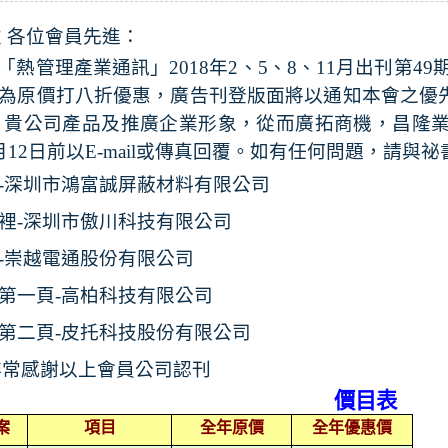
致
各位會員先進：
「熱管理產業通訊」
2018
年
2
、
5
、
8
、
11
月出刊第
49
為原價打八折優惠，廣告刊登版面將以通知本會之優
貴公司產品及推廣企業形象，從而廣拓商機，昌隆
月
12
日前
以
E-mail
或傳真回覆。如有任何問題，請與祕
-
深圳市鴻富誠屏蔽材料有限公司
裡-
深圳市傲川科技有限公司
-
崇越電通股份有限公司
第一頁-
高柏科技有限公司
第二頁-皮托
科技股份有限公司
非常感謝以上會員公司認刊
價目表
案
項目
全年原價
全年優惠價