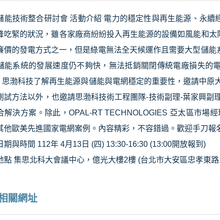
儲能技術整合研討會 活動介紹 電力的穩定性與再生能源、永
峰吃緊的狀況，雖各家廠商紛紛投入再生能源的設備如風能和太
廉價的發電方式之一，但是綠電無法全天候運作且需要大型儲能
儲能系統的發展速度仍不夠快，無法抵銷關閉傳統電廠損失的
 。 思渤科技了解再生能源與儲能與電網穩定的重要性，邀請中原
測試方法以外，也邀請思渤科技術工程團隊-技術副理-葉家興副
解決方案。除此，OPAL-RT TECHNOLOGIES 亞太區市場經理
其他歐美先進國家電網案例。內容精彩，不容錯過。歡迎手刀報
與時間 112年 4月13日 (四) 13:30-16:30 (13:00開放報到)
地點 集思北科大會議中心，億光大樓2樓 (台北市大安區忠孝東路三
相關網址