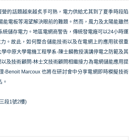
續經營的話題越來越炙手可熱，電力供給尤其到了夏季時段陷
陽能電板等渴望解決眼前的難題。然而，風力及太陽能雖然
系統儲存電力。地區電網商警告，傳統發電廠可以24小時運
電力。故此，如何整合儲能技術以及在電網上的應用就很重
大學中原大學電機工程學系-陳士麟教授演講停電之防範及其
理以及技術顧問-林士文技術顧問相繼接力為電網儲能應用提
-Benoit Marcoux 也將在研討會中分享電網即時模擬技術
名。
段1號2樓)