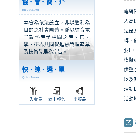
協、會、簡、介
Introduction
電網
入高
本會為依法設立，非以營利為
目的之社會團體。係以結合電
是最
子散熱產業相關之產、官、
轉，
學、研界共同促進熱管理產業
要!
及技術發展為宗旨。
模擬
快、速、選、單
供整合
Quick Menu
以及
活動日期
活動
加入會員
線上報名
出版品