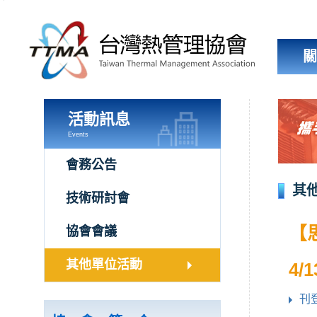
跳
到
主
要
內
容
區
塊
活動訊息
Events
會務公告
其
技術研討會
【
協會會議
其他單位活動
4/
刊登