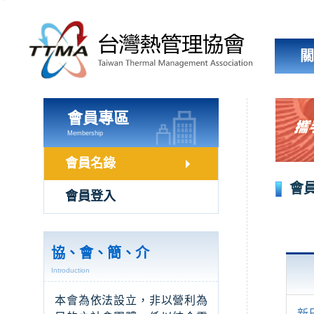
跳
到
主
要
內
容
區
塊
會員專區
Membership
會員名錄
會
會員登入
協、會、簡、介
Introduction
本會為依法設立，非以營利為
新