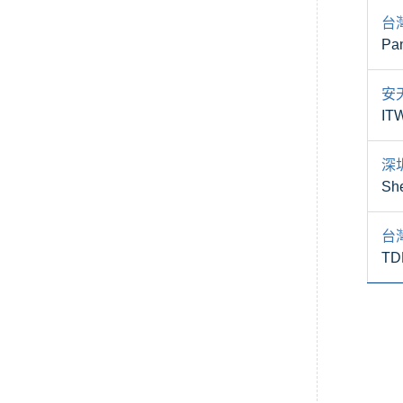
台
Pan
安
ITW
深
She
台
TD