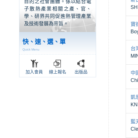
目的之社會團體。係以結合電
SH
子散熱產業相關之產、官、
學、研界共同促進熱管理產業
及技術發展為宗旨。
寶
Boy
快、速、選、單
台
Quick Menu
MI
加入會員
線上報名
出版品
中
Chi
凱
KN
藍
Cle