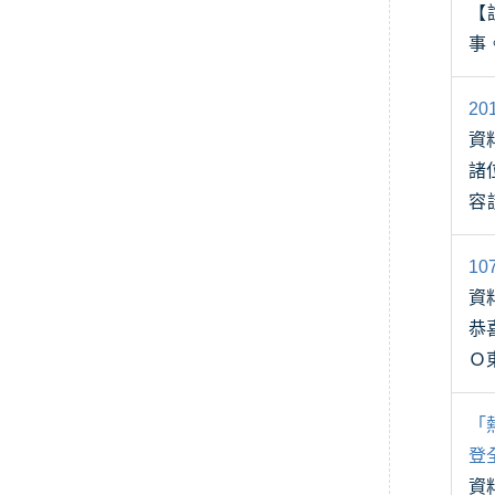
【說明】 本會將於108/4/2
事
10
2
資
諸位 先進 大
容
處，
1
資
恭喜您
「
登
資