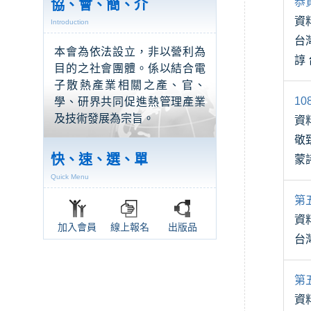
恭
協、會、簡、介
資
Introduction
台灣熱管
本會為依法設立，非以營利為
目的之社會團體。係以結合電
子散熱產業相關之產、官、
1
學、研界共同促進熱管理產業
及技術發展為宗旨。
資
敬
快、速、選、單
蒙
Quick Menu
齊
第
資
加入會員
線上報名
出版品
第
資