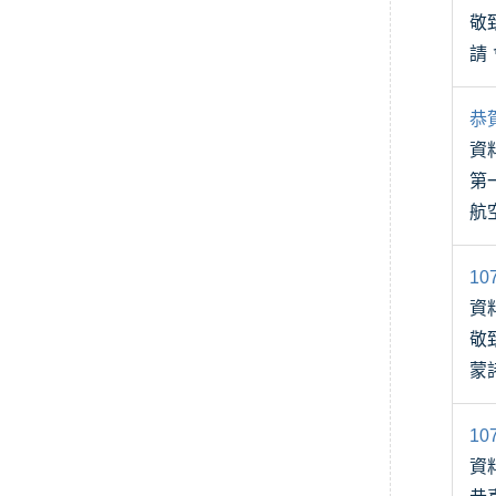
敬
請
主
恭
資
第一位 國立中央大學 機械工程系／陳勁廷
航
立
1
資
敬
蒙
組
1
資