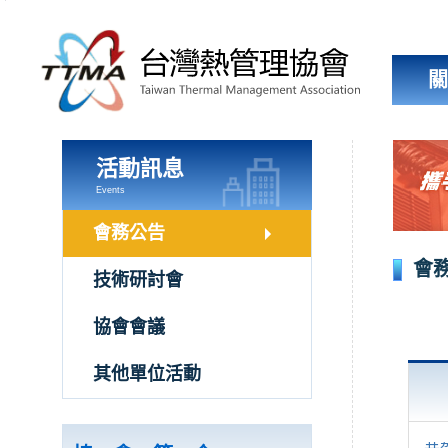
跳
到
主
要
內
容
區
塊
活動訊息
Events
會務公告
會
技術研討會
協會會議
其他單位活動