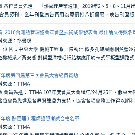
致 各位會員先進： 「熱管理產業通訊」2019年2、5、8、11月
 會員認刊，全年刊登廣告費用為原價打八折優惠，廣告刊登
，為免向隅，敬祈從速預訂，藉此...
賀! 2018台灣熱管理協會年會暨技術成果發表會 最佳論文得獎名
料來源：祕書處
 微多孔鍍層兩相蒸發冷卻器研究 第二位 中華科技大學
空機械系／黃安睿 對稱型溝槽毛細結構應用於卡式平板型迴路式
高雄科技大學 機械...
07年度第四屆第三次會員大會經費贊助
料來源：TTMA
致 會員先進： TTMA 107年度會員大會謹訂於4月25日，假
諸位會員先進及各界賢達鼎力支持，協會各項會務工作得以順利
織，大會所需經費經極力開源...
07年度 熱管理工程師證照考試合格名單
料來源：TTMA