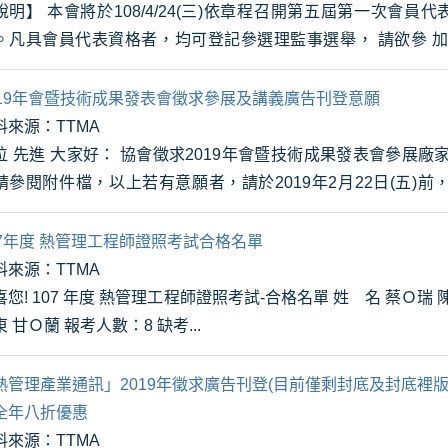
4(三)依章程召開第五屆第一次會員代表大會， 並依法 選舉理事、監
。凡具會員代表資格者，均可登記參選理監事選舉， 請欲參 
8/2/1(五)截止日前完...
019年會暨技術成果發表會徵求參展及講義廣告刊登意願
料來源：TTMA
家好： 協會徵求2019年會暨技術成果發表會參展廠家及講義刊登廣告意願，詳細內
請參閱附件檔，以上若有意願者，請於2019年2月22日(五)前，
謝謝! ※1,2,3,5,7,8,9號...
07年度 熱管理工程師證照考試合格名單
料來源：TTMA
! 107 年度 熱管理工程師證照考試-合格名單 姓 名 蔡Ｏ瑞 陳Ｏ明 李Ｏ仲 彭Ｏ博 彭Ｏ達 廖
Ｏ東 甘Ｏ蘭 報考人數：8 缺考...
熱管理產業通訊」2019年徵求廣告刊登(目前僅剩封底及封底裡
全年八折優惠
料來源：TTMA