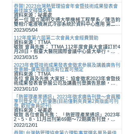
漲，不得不調整價格來因應成本。 自2024/01/01起
熱管理產業通訊將微幅調整...
恭賀! 2023台灣熱管理協會年會暨技術成果發表會
最佳論文得獎名單
資料來源：祕書處
第一位 國立陽明交通大學機械工程學系／陳浩鈞
雙相介電液噴淋式冷卻系統於資料中心應用 第二位
淡江大學機械系／陳冠霖 金屬3D列印技術製作震
2023/05/04
盪式熱管 第三位 國立陽明交通大學／楊卓昕 燒結
多孔塗層於平板之...
112年度第六屆第二次會員大會經費贊助
資料來源：TTMA
敬致 會員先進： TTMA 112年度會員大會謹訂於4
月28日，假臺大醫院國際會議中心盛大舉行。承蒙
諸位會員先進及各界賢達鼎力支持，協會各項會務
2023/03/15
工作得以順利推展。今年大會邀請產官學界齊聚一
堂，除了介紹最新技術及市場...
2023年會暨技術成果發表會徵求參展及講義廣告刊
登意願~廣告版面尚有位置可預定
資料來源：TTMA
各位 會員及先進 大家好： 協會徵求2023年會暨技
術成果發表會參展公司及講義刊登廣告意願，詳細
內容請參閱附件檔，以上如有意願者，請於2023年
2023/01/10
2月17日(五)前，將意願表以E-Mail回覆予祕書處，
謝謝! ※參展攤位已...
「熱管理產業通訊」2023年徵求廣告刊登～會員獨
享刊登全年八折優惠(目前僅剩夾頁第2頁版面可刊
登, 歡迎會員認刊)
資料來源：祕書處
敬致 各位會員先進： 「熱管理產業通訊」2023年
2、5、8、11月出刊第69期～72期廣告刊登，敬請
會員認刊，全年刊登廣告費用為原價打八折優惠，
2022/12/01
廣告刊登版面將以通知本會之優先順序為主，為免
向隅，敬祈從速預訂，藉此...
恭賀! 台灣熱管理協會第六理監事當選名單及最佳