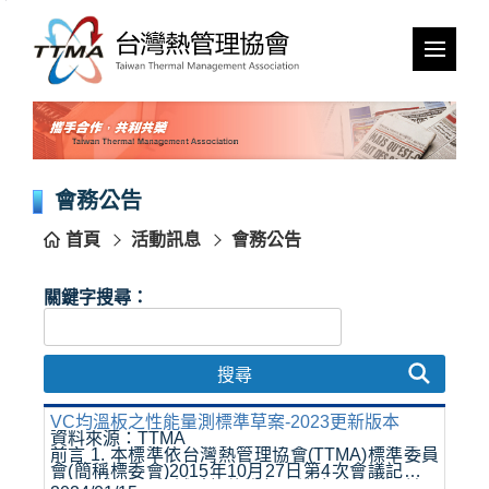
跳
到
主
要
內
容
區
塊
會務公告
首頁
活動訊息
會務公告
關鍵字搜尋：
搜尋
VC均溫板之性能量測標準草案-2023更新版本
資料來源：TTMA
前言 1. 本標準依台灣熱管理協會(TTMA)標準委員
會(簡稱標委會)2015年10月27日第4次會議記錄對
均溫板傳熱性能試驗記錄進行了適應性修改，並以