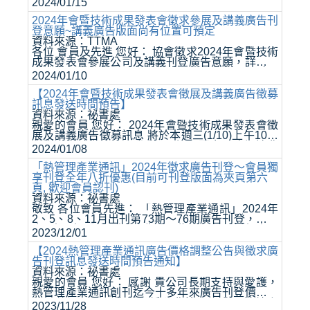
2024/01/15
附錄的型式給出。 2. 本標準由台灣熱管理協會提
出，並於2023年09月05日提...
2024年會暨技術成果發表會徵求參展及講義廣告刊
登意願~講義廣告版面尚有位置可預定
資料來源：TTMA
各位 會員及先進 您好： 協會徵求2024年會暨技術
成果發表會參展公司及講義刊登廣告意願，詳細內
容請參閱附件檔，以上如有意願者，請於2024年2
2024/01/10
月16日(五)前，將意願表以E-Mail回覆予祕書處，
謝謝! ※參展攤位已全...
【2024年會暨技術成果發表會徵展及講義廣告徵募
訊息發送時間預告】
資料來源：祕書處
親愛的會員 您好： 2024年會暨技術成果發表會徵
展及講義廣告徵募訊息 將於本週三(1/10)上午10點
發送～屆時歡迎會員參與! 另外，因應展覽場地費
2024/01/08
用調整，必須調漲參展費用， 尚祈 會員予以支
持，謝謝您!
「熱管理產業通訊」2024年徵求廣告刊登～會員獨
享刊登全年八折優惠(目前可刊登版面為夾頁第六
頁, 歡迎會員認刊)
資料來源：祕書處
敬致 各位會員先進： 「熱管理產業通訊」2024年
2、5、8、11月出刊第73期～76期廣告刊登，敬請
會員認刊，全年刊登廣告費用為原價打八折優惠，
2023/12/01
廣告刊登版面將以通知本會之優先順序為主，為免
向隅，敬祈從速預訂，藉此...
【2024熱管理產業通訊廣告價格調整公告與徵求廣
告刊登訊息發送時間預告通知】
資料來源：祕書處
親愛的會員 您好： 感謝 貴公司長期支持與愛護，
熱管理產業通訊創刊迄今十多年來廣告刊登價格未
曾調整過，因原物料、編印費等各項費用持續上
2023/11/28